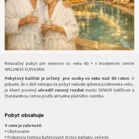
49 €
Relaxačný pobyt pre seniorov vo veku 60 + v modernom centre
WELLNESS EUPHORIA.
Pobytový balíček je určený pre osoby vo veku nad 60 rokov.
V
prípade, že v deň nástupu na pobyt nebude splnená podmienka veku ,
je klient povinný
uhradiť cenový rozdiel
medzi SENIOR balíčkom a
štandardnou cenou podľa aktuálne platného cenníka.
Pobyt obsahuje
V cene je zahrnuté:
• Ubytovanie
• Polpenzia formou bufetových stolov (raňajky, večere)