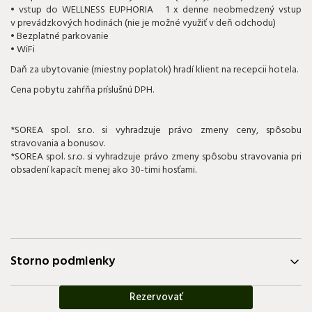
• vstup do WELLNESS EUPHORIA 1 x denne neobmedzený vstup
v prevádzkových hodinách (nie je možné využiť v deň odchodu)
• Bezplatné parkovanie
• WiFi
Daň za ubytovanie (miestny poplatok) hradí klient na recepcii hotela.
Cena pobytu zahŕňa príslušnú DPH.
*SOREA spol. s.r.o. si vyhradzuje právo zmeny ceny, spôsobu
stravovania a bonusov.
*SOREA spol. s.r.o. si vyhradzuje právo zmeny spôsobu stravovania pri
obsadení kapacít menej ako 30-timi hosťami.
Storno podmienky
Rezervovať