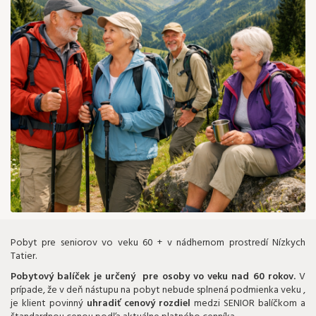
49 €
Pobyt pre seniorov vo veku 60 + v nádhernom prostredí Nízkych
Tatier.
Pobytový balíček je určený pre osoby vo veku nad 60 rokov.
V
prípade, že v deň nástupu na pobyt nebude splnená podmienka veku ,
je klient povinný
uhradiť cenový rozdiel
medzi SENIOR balíčkom a