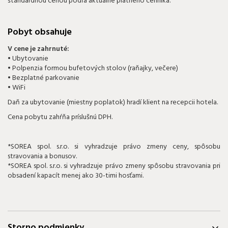
štandardnou cenou podľa aktuálne platného cenníka.
Pobyt obsahuje
V cene je zahrnuté:
• Ubytovanie
• Polpenzia formou bufetových stolov (raňajky, večere)
• Bezplatné parkovanie
• WiFi
Daň za ubytovanie (miestny poplatok) hradí klient na recepcii hotela.
Cena pobytu zahŕňa príslušnú DPH.
*SOREA spol. s.r.o. si vyhradzuje právo zmeny ceny, spôsobu
stravovania a bonusov.
*SOREA spol. s.r.o. si vyhradzuje právo zmeny spôsobu stravovania pri
obsadení kapacít menej ako 30-timi hosťami.
Storno podmienky